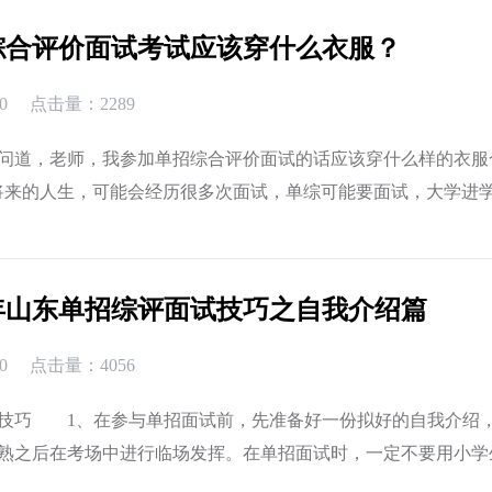
综合评价面试考试应该穿什么衣服？
0
点击量：2289
问道，老师，我参加单招综合评价面试的话应该穿什么样的衣服
来的人生，可能会经历很多次面试，单综可能要面试，大学进
，参加工作也要面试，今天我们先来谈谈面试服装。单综招面试时.
1年山东单招综评面试技巧之自我介绍篇
0
点击量：4056
技巧 1、在参与单招面试前，先准备好一份拟好的自我介绍
熟之后在考场中进行临场发挥。在单招面试时，一定不要用小学
样的语调，不要慌张，面带微笑，眼神镇定，最好能直视考官的眼.