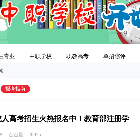
生专业
中职学校
职教高考
单招综评
南
报考指南
成人高考招生火热报名中！教育部注册学
8
点击量：20055