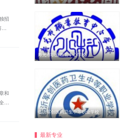
独招
容解
..
寿光市职业教育中心学校
文章和
全面
.
临沂军创医药卫生中等职业学校
最新专业