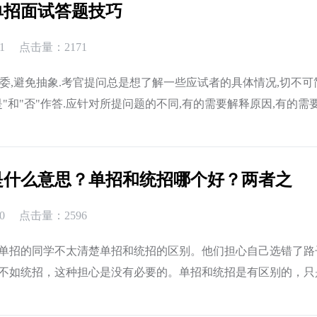
单招面试答题技巧
1
点击量：2171
清原委,避免抽象.考官提问总是想了解一些应试者的具体情况,切不可
是"和"否"作答.应针对所提问题的不同,有的需要解释原因,有的需
不讲原委,过于抽象的回答,往往不会给主试者留下具体的印象...
是什么意思？单招和统招哪个好？两者之
0
点击量：2596
单招的同学不太清楚单招和统招的区别。他们担心自己选错了路
不如统招，这种担心是没有必要的。单招和统招是有区别的，只
形式不同。在其他方面，参加单招的学生和参加统招的学生在被..