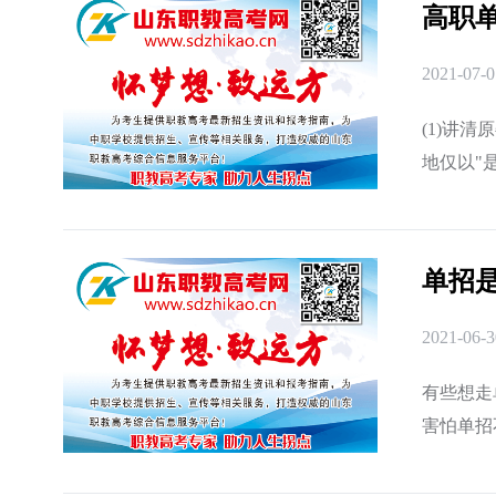
高职
2021-07-0
(1)讲
地仅以"
明程度.
单招
2021-06-3
有些想走
害怕单招
试时间和