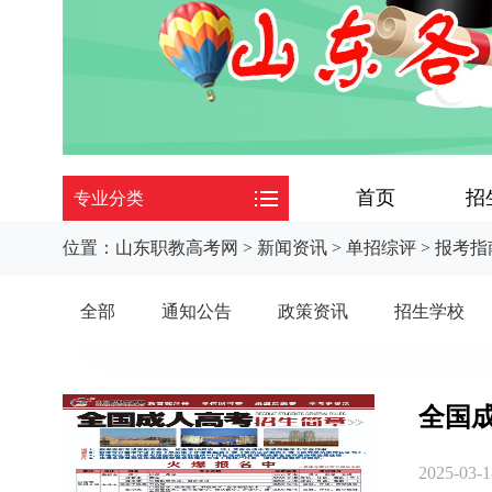
首页
招
专业分类
位置：
山东职教高考网
>
新闻资讯
>
单招综评
>
报考指
全部
通知公告
政策资讯
招生学校
全国
2025-03-1