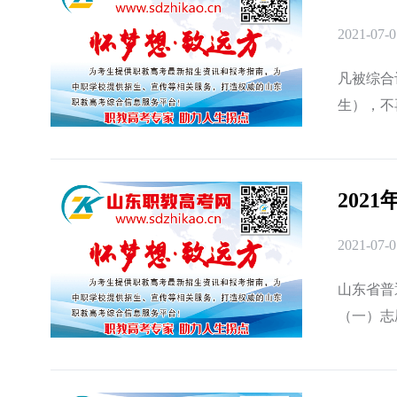
2021-07-0
凡被综合
生），不
202
2021-07-0
山东省普
（一）志
容?在哪里