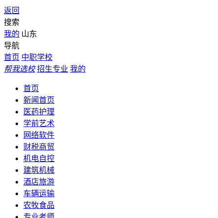
返回
搜索
我的
山东
导航
首页
中职学校
帮我选校
招生专业
我的
首页
新闻首页
医药护理
学前艺术
网络软件
财税商贸
机电自控
建筑机械
酒店旅游
车辆运输
农牧食品
专业老师