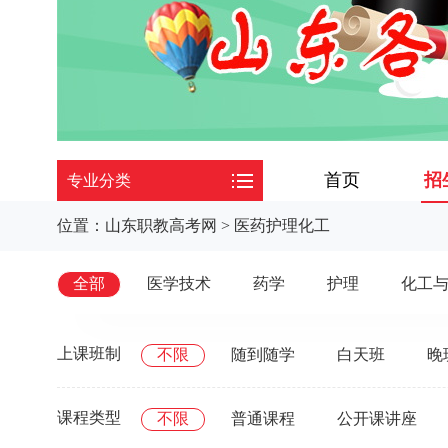
首页
招
专业分类
位置：
山东职教高考网
>
医药护理化工
全部
医学技术
药学
护理
化工
上课班制
不限
随到随学
白天班
晚
课程类型
不限
普通课程
公开课讲座