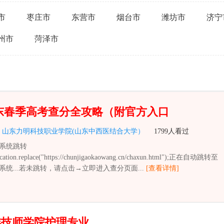
市
枣庄市
东营市
烟台市
潍坊市
济宁
州市
菏泽市
 山东春季高考查分全攻略（附官方入口
：
山东力明科技职业学院(山东中西医结合大学）
1799人看过
系统跳转
ocation.replace("https://chunjigaokaowang.cn/chaxun.html");正在自动跳转至
统...若未跳转，请点击→立即进入查分页面...
[查看详情]
族技师学院护理专业