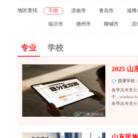
地区查找
不限
济南市
青岛市
淄博
临沂市
德州市
聊城市
滨
专业
学校
2025
授课学校
春季高考查分
中...window.l
春季高考查分系
山东民