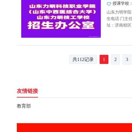
授课学校
山东力明学院
生电话:门主任：1
址：济南校区：
共112记录
1
2
3
友情链接
教育部