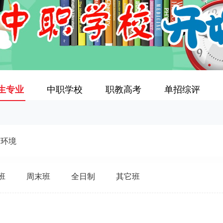
生专业
中职学校
职教高考
单招综评
与环境
班
周末班
全日制
其它班