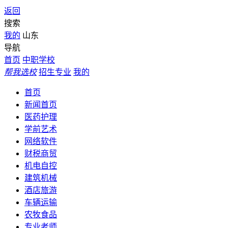
返回
搜索
我的
山东
导航
首页
中职学校
帮我选校
招生专业
我的
首页
新闻首页
医药护理
学前艺术
网络软件
财税商贸
机电自控
建筑机械
酒店旅游
车辆运输
农牧食品
专业老师