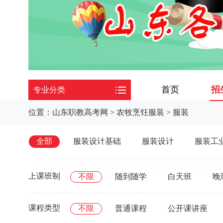
首页
招
专业分类
位置：
山东职教高考网
>
农牧烹饪服装
>
服装
全部
服装设计基础
服装设计
服装工
上课班制
不限
随到随学
白天班
晚
课程类型
不限
普通课程
公开课讲座