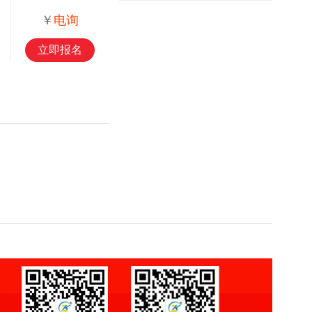
￥
电询
立即报名