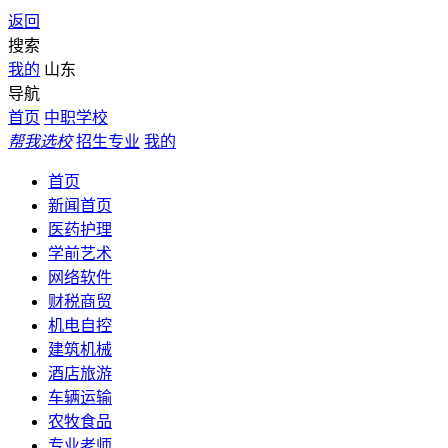
返回
搜索
我的
山东
导航
首页
中职学校
帮我选校
招生专业
我的
首页
新闻首页
医药护理
学前艺术
网络软件
财税商贸
机电自控
建筑机械
酒店旅游
车辆运输
农牧食品
专业老师