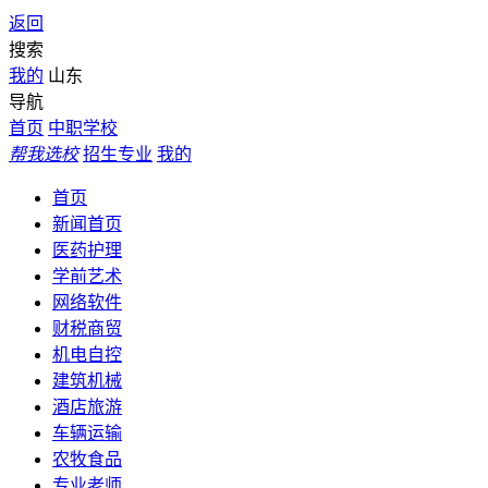
返回
搜索
我的
山东
导航
首页
中职学校
帮我选校
招生专业
我的
首页
新闻首页
医药护理
学前艺术
网络软件
财税商贸
机电自控
建筑机械
酒店旅游
车辆运输
农牧食品
专业老师