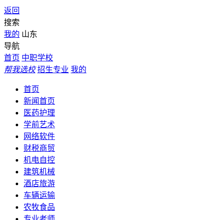
返回
搜索
我的
山东
导航
首页
中职学校
帮我选校
招生专业
我的
首页
新闻首页
医药护理
学前艺术
网络软件
财税商贸
机电自控
建筑机械
酒店旅游
车辆运输
农牧食品
专业老师