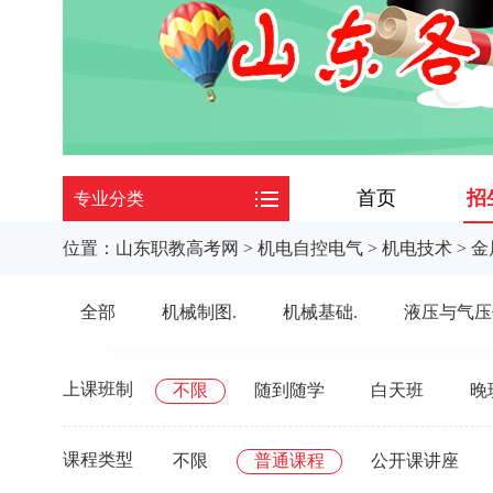
首页
招
专业分类
位置：
山东职教高考网
>
机电自控电气
>
机电技术
>
金
全部
机械制图.
机械基础.
液压与气压
上课班制
不限
随到随学
白天班
晚
课程类型
不限
普通课程
公开课讲座