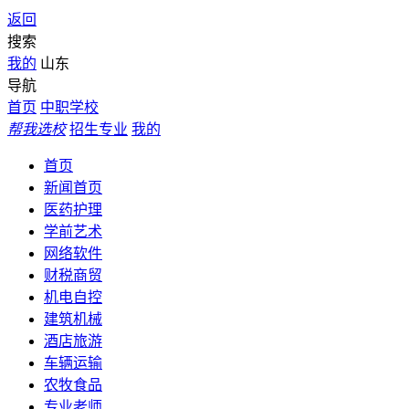
返回
搜索
我的
山东
导航
首页
中职学校
帮我选校
招生专业
我的
首页
新闻首页
医药护理
学前艺术
网络软件
财税商贸
机电自控
建筑机械
酒店旅游
车辆运输
农牧食品
专业老师