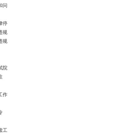
和问
律停
违规
违规
试院
注
工作
专
读工