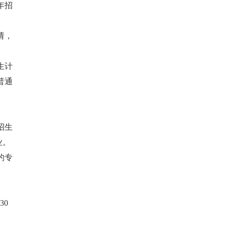
年招
请，
生计
普通
招生
业。
的专
30