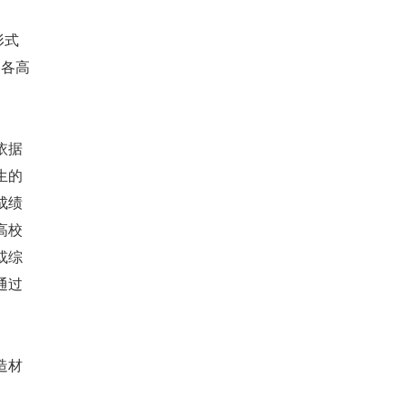
形式
由各高
依据
生的
成绩
高校
或综
通过
造材