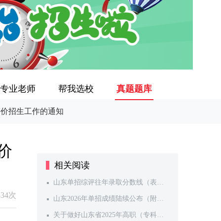
专业老师
帮我选校
真题题库
评价招生工作的通知
价
相关阅读
山东单招综评往年录取分数线（表格
版）
334次
山东2026年单招成绩陆续公布（附查
询网址）！近20所院校考试人数汇总
关于做好山东省2025年高职（专科）