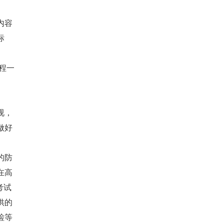
内容
标
章程一
视，
做好
的防
在高
考试
供的
检等