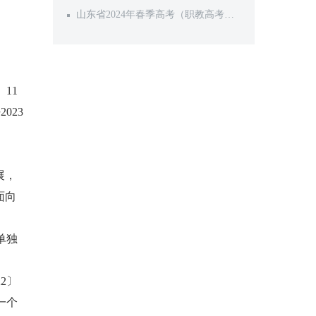
单独考试招生和综合评价招生工作的
山东省2024年春季高考（职教高考）
通知
技能测试试题或考试范围
11
023
展，
面向
单独
2〕
一个