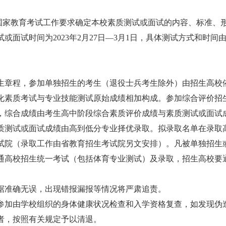
据国家教育考试工作要求确定本校素质测试或面试的内容、标准、
面试时间为2023年2月27日—3月1日，具体测试方式和时间
生章程，参加单独招生的考生（退役士兵考生除外）由招生高校
化素质考试与专业技能测试原始成绩相加构成。参加综合评价招
，综合成绩由考生高中阶段综合素质评价成绩与素质测试或面试
质测试或面试成绩由高到低分专业择优录取。拟录取名单在录取
生考试院（录取工作由省教育招生考试院另文安排）。凡被单独招生
通高校招生统一考试（包括体育专业测试）及录取，招生高校要
据准确无误，出现错报漏报等情况将严肃追责。
参加由学校组织的身体健康状况检查和入学资格复查，如发现伪
者，按照有关规定予以清退。