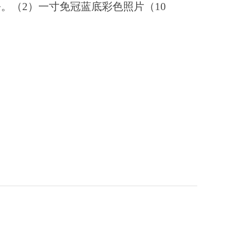
份
。（
2
）一寸免冠蓝底彩色照片（
10