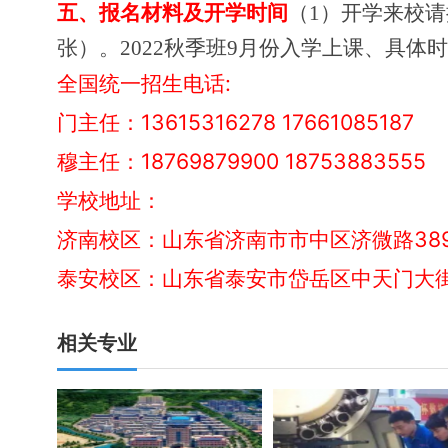
五、
报名材料及开学时间
（
1）开学来校
张）。202
2
秋季班
9月份入学上课、具体
全国统一招生电话:
门主任：13615316278 17661085187
穆主任：18769879900 18753883555
学校地址：
济南校区：山东省济南市市中区济微路38
泰安校区：山东省泰安市岱岳区中天门大街
相关专业