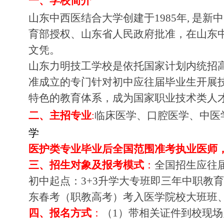
一、
学校简介
山东中西医结合大学创建于
1985年, 
育部授权、山东省人民政府批准，在山东
文凭。
山东力明技工学校是依托国家计划内统招
准成立的专门针对初中应往届毕业生开展
特色的教育体系，成为国家职业技术类人
二、
主招专业
:
临床医学、口腔医学、中医
学
医护类专业毕业后全国范围准考执业医师
三、招生对象及报考模式
：
全国招生应往
初中起点：
3+3升学大专班即三年中职教
东春
考（职教高考）考入医学院校大班班
四、报名方式
：
（
1）带相关证件到校现