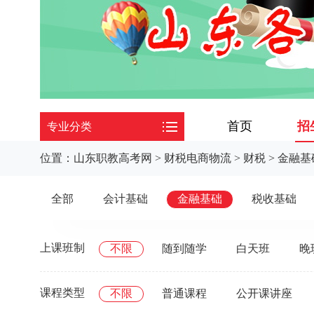
首页
招
专业分类
位置：
山东职教高考网
>
财税电商物流
>
财税
>
金融基
全部
会计基础
金融基础
税收基础
上课班制
不限
随到随学
白天班
晚
课程类型
不限
普通课程
公开课讲座