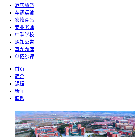
酒店旅游
车辆运输
农牧食品
专业老师
中职学校
通知公告
真题题库
单招综评
首页
简介
课程
新闻
联系