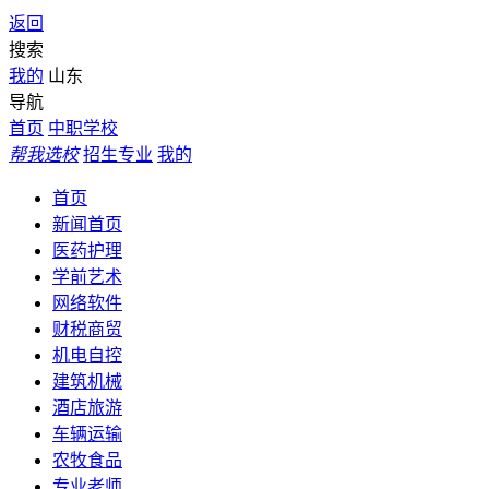
返回
搜索
我的
山东
导航
首页
中职学校
帮我选校
招生专业
我的
首页
新闻首页
医药护理
学前艺术
网络软件
财税商贸
机电自控
建筑机械
酒店旅游
车辆运输
农牧食品
专业老师